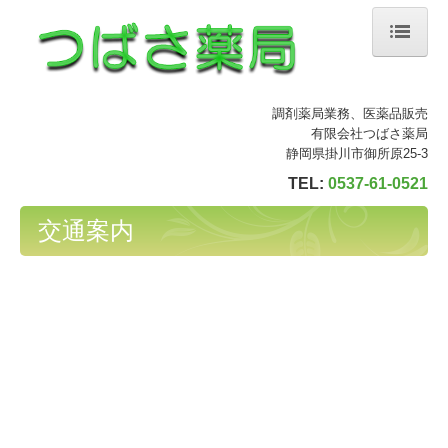
ホーム
調剤薬局業務、医薬品販売
スタッフ紹介
有限会社つばさ薬局
静岡県掛川市御所原25-3
つばさ薬局のご案内
TEL:
0537-61-0521
交通案内
交通案内
中宿薬局
ひかる薬局
お問い合わせ
研修認定薬剤師
各種掲示事項