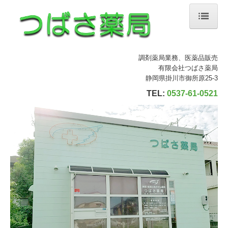
ホーム
調剤薬局業務、医薬品販売
スタッフ紹介
有限会社つばさ薬局
静岡県掛川市御所原25-3
つばさ薬局のご案内
TEL:
0537-61-0521
交通案内
中宿薬局
ひかる薬局
お問い合わせ
研修認定薬剤師
各種掲示事項